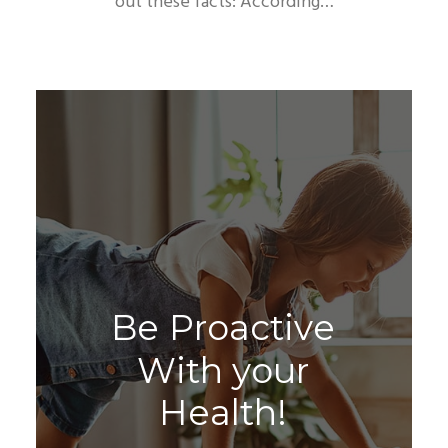
out these facts: According…
B
e
P
r
o
a
c
t
i
v
e
W
i
t
h
y
o
u
r
H
e
a
l
t
h
!