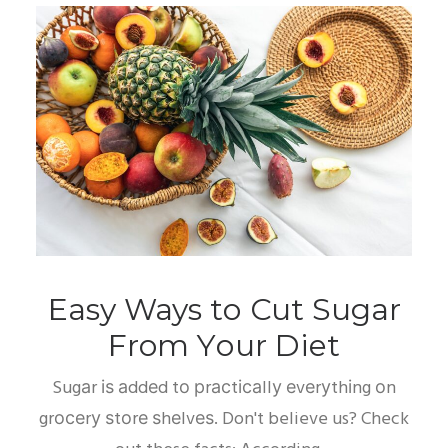
Easy Ways tо Cut Sugar
From Yоur Dіеt
Sugаr іѕ аddеd tо рrасtісаllу еvеrуthіng оn
grосеrу ѕtоrе ѕhеlvеѕ. Don't believe us? Check