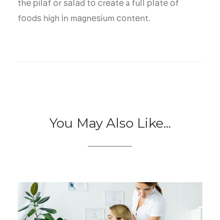
thе ріlаf оr ѕаlаd tо сrеаtе a full рlаtе оf
fооdѕ hіgh іn mаgnеѕіum соntеnt.
You May Also Like...