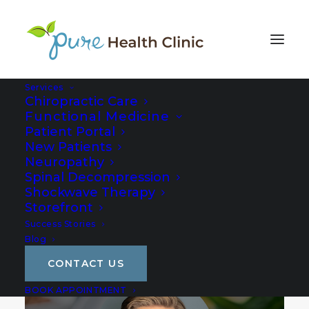
Services
Chiropractic Care
Functional Medicine
Patient Portal
New Patients
Neuropathy
Spinal Decompression
Shockwave Therapy
Storefront
Success Stories
Blog
CONTACT US
BOOK APPOINTMENT