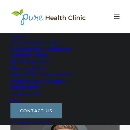
Services
Chiropractic Care
Functional Medicine
Patient Portal
New Patients
Neuropathy
Spinal Decompression
Shockwave Therapy
Storefront
Success Stories
Blog
CONTACT US
BOOK APPOINTMENT