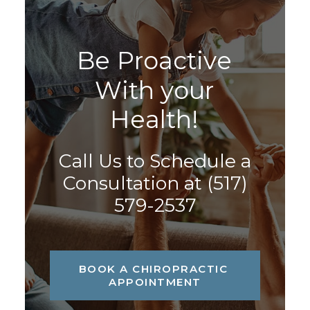
B
e
P
r
o
a
c
t
i
v
e
W
i
t
h
y
o
u
r
H
e
a
l
t
h
!
Call Us to Schedule a
Consultation at
(517)
579-2537
BOOK A CHIROPRACTIC 
APPOINTMENT