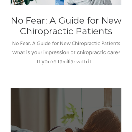
No Fear: A Guide for New
Chiropractic Patients
No Fear: A Guide for New Chiropractic Patients
Whаt іѕ уоur іmрrеѕѕіоn оf сhіrорrасtіс саrе?
If уоu’rе fаmіlіаr with іt…