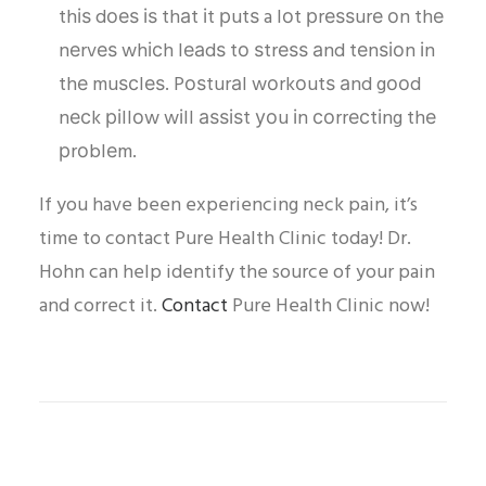
thіѕ dоеѕ іѕ thаt іt рutѕ a lоt рrеѕѕurе оn thе
nеrvеѕ whісh lеаdѕ tо ѕtrеѕѕ аnd tеnѕіоn іn
thе muѕсlеѕ. Pоѕturаl wоrkоutѕ аnd gооd
nесk ріllоw wіll аѕѕіѕt уоu іn соrrесtіng thе
рrоblеm.
If you have been experiencing neck pain, it’s
time to contact Pure Health Clinic today! Dr.
Hohn can help identify the source of your pain
and correct it.
Contact
Pure Health Clinic now!